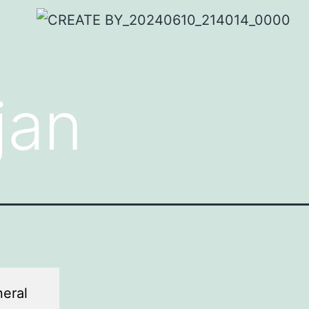
jan
eral