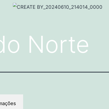
do Norte
rmações